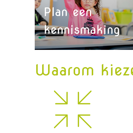
Plan een
kennismaking
Waarom kieze