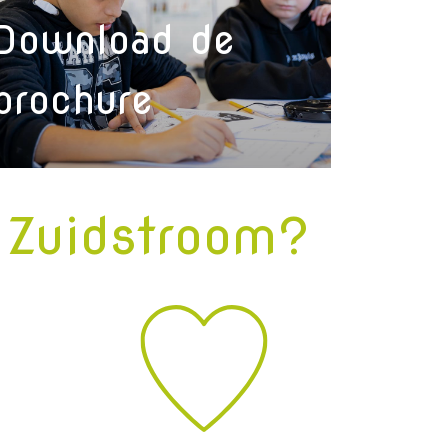
Download de
brochure
 Zuidstroom?