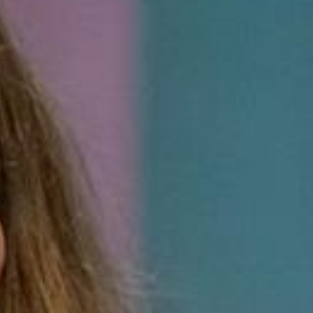
ft
or