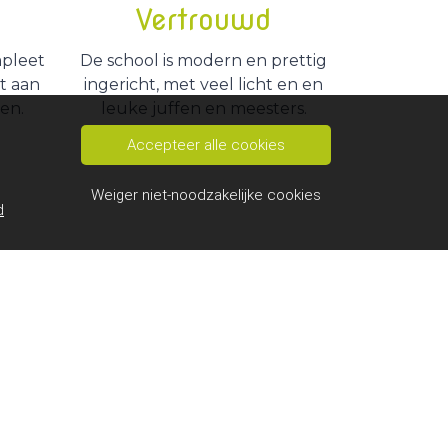
Vertrouwd
mpleet
De school is modern en prettig
t aan
ingericht, met veel licht en en
sen.
leuke juffen en meesters.
Accepteer alle cookies
Weiger niet-noodzakelijke cookies
d