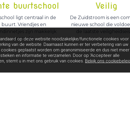
hte buurtschool
Veilig
school ligt centraal in de
De Zuidstroom is een co
buurt. Vriendjes en
nieuwe school die voldoe
ndinnetjes zijn makkelijk
de laatste veiligheidsei
gemaakt.
andaard op deze website noodzakelijke/functionele cookies voor
rking van de website. Daarnaast kunnen er ter verbetering van uw
g cookies geplaatst worden om geanonimiseerde en dus niet meer
istieken en informatie te verzamelen. Door op ‘Accepteer alle
ken, stemt u in met ons gebruik van cookies.
Bekijk ons cookiebelei