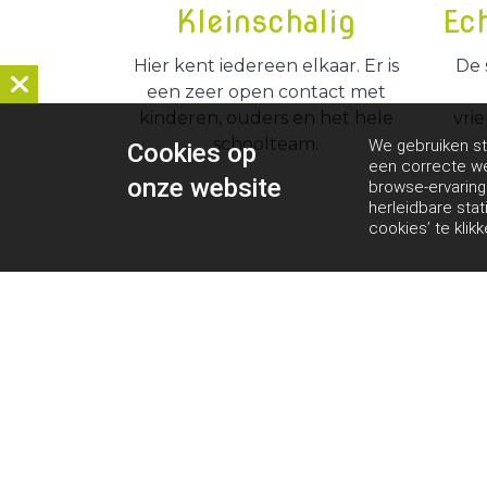
Kleinschalig
Ec
Hier kent iedereen elkaar. Er is
De 
een zeer open contact met
kinderen, ouders en het hele
vrie
schoolteam.
We gebruiken st
Cookies op
een correcte we
onze website
browse-ervarin
herleidbare stat
cookies’ te klik